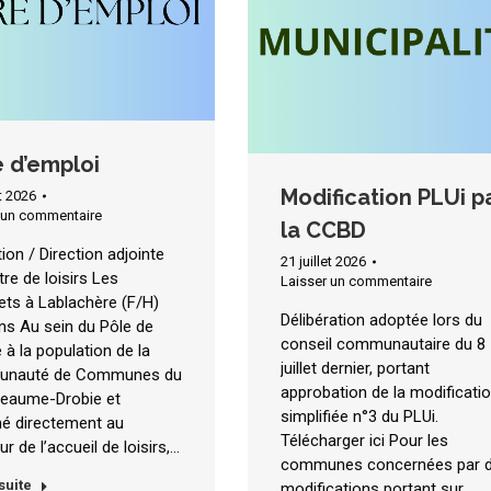
e d’emploi
Modification PLUi p
et 2026
 un commentaire
la CCBD
ion / Direction adjointe
21 juillet 2026
re de loisirs Les
Laisser un commentaire
ets à Lablachère (F/H)
Délibération adoptée lors du
ns Au sein du Pôle de
conseil communautaire du 8
 à la population de la
juillet dernier, portant
nauté de Communes du
approbation de la modificati
eaume-Drobie et
simplifiée n°3 du PLUi.
hé directement au
Télécharger ici Pour les
ur de l’accueil de loisirs,…
communes concernées par 
 suite
modifications portant sur