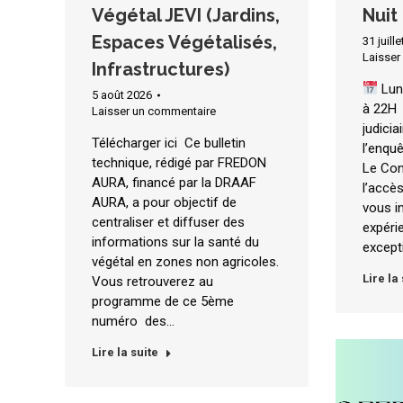
Végétal JEVI (Jardins,
Nuit
Espaces Végétalisés,
31 juill
Laisser
Infrastructures)
Lun
5 août 2026
à 
Laisser un commentaire
judici
Télécharger ici Ce bulletin
l’enquê
technique, rédigé par FREDON
Le Con
AURA, financé par la DRAAF
l’accès
AURA, a pour objectif de
vous in
centraliser et diffuser des
expéri
informations sur la santé du
except
végétal en zones non agricoles.
Lire la
Vous retrouverez au
programme de ce 5ème
numéro des…
Lire la suite