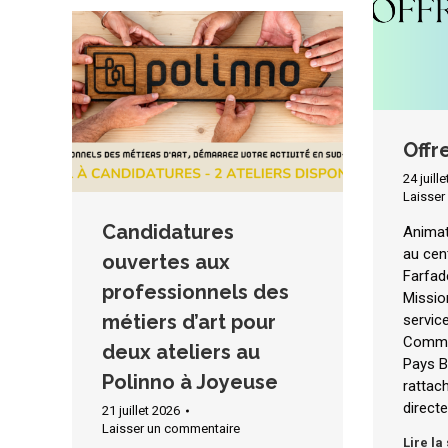
Offr
24 juill
Laisser
Candidatures
Animat
au cent
ouvertes aux
Farfad
professionnels des
Missio
métiers d’art pour
service
Commu
deux ateliers au
Pays B
Polinno à Joyeuse
rattac
directe
21 juillet 2026
Laisser un commentaire
Lire la