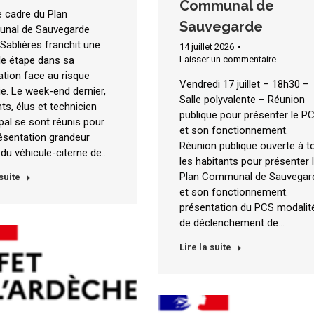
Communal de
e cadre du Plan
Sauvegarde
nal de Sauvegarde
 Sablières franchit une
14 juillet 2026
le étape dans sa
Laisser un commentaire
ation face au risque
Vendredi 17 juillet – 18h30 –
ie. Le week-end dernier,
Salle polyvalente – Réunion
ts, élus et technicien
publique pour présenter le P
pal se sont réunis pour
et son fonctionnement.
ésentation grandeur
Réunion publique ouverte à t
 du véhicule-citerne de…
les habitants pour présenter 
Plan Communal de Sauvegar
 suite
et son fonctionnement.
présentation du PCS modalit
de déclenchement de…
Lire la suite