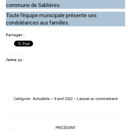
commune de Sablières.
Toute l’équipe municipale présente ses
condoléances aux familles.
Partager :
J’aime ça :
Catégorie :
Actualités
9 avril 2022
Laisser un commentaire
Navigation
PRÉCÉDENT