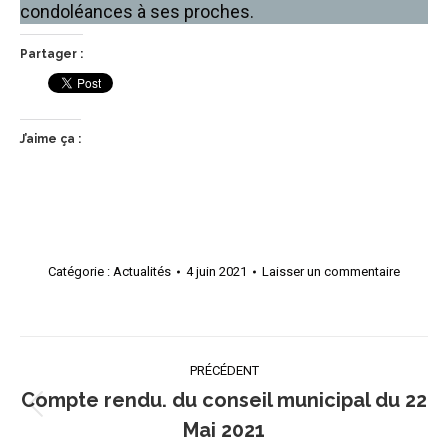
condoléances à ses proches.
Partager :
J’aime ça :
Catégorie :
Actualités
4 juin 2021
Laisser un commentaire
Navigation
PRÉCÉDENT
article
Compte rendu. du conseil municipal du 22
Article
Mai 2021
précédent