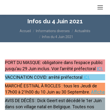
Infos du 4 Juin 2021
Vous êtes ici :
Accueil
Informations diverses
Actualités
Infos du 4 Juin 2021
PORT DU MASQUE: obligatoire dans l’espace public
jusqu’au 29 Juin inclus. Voir l’arrêté préfectoral
ICI.
VACCINATION COVID: arrêté préfectoral
ICI.
MARCHÉ ESTIVAL À ROCLES : tous les Jeudi de
17h00 à 21h00 du 10 Juin au 30 Septembre.
Affiche
AVIS DE DÉCÈS : Dick Geert est décédé le 1er Juin
dans son village natal en Belgique. Toutes nos