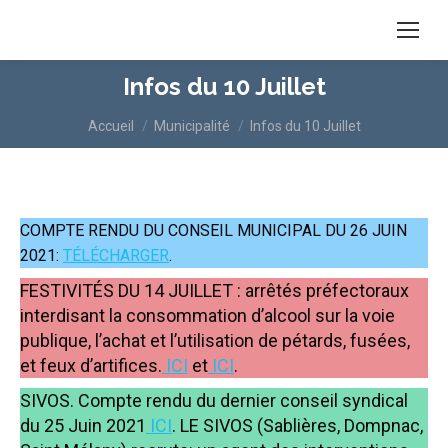
Infos du 10 Juillet
Vous êtes ici :
Accueil
Municipalité
Infos du 10 Juillet
COMPTE RENDU DU CONSEIL MUNICIPAL DU 26 JUIN
2021:
TÉLÉCHARGER
.
FESTIVITÉS DU 14 JUILLET : arrêtés préfectoraux
interdisant la consommation d’alcool sur la voie
publique, l’achat et l’utilisation de pétards, fusées,
et feux d’artifices.
ICI
et
ICI
.
SIVOS. Compte rendu du dernier conseil syndical
du 25 Juin 2021
ICI
. LE SIVOS (Sablières, Dompnac,