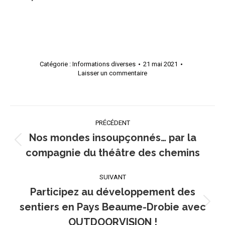
Catégorie :
Informations diverses
21 mai 2021
Laisser un commentaire
Navigation
PRÉCÉDENT
article
Nos mondes insoupçonnés… par la
Article
compagnie du théâtre des chemins
précédent
:
SUIVANT
Participez au développement des
sentiers en Pays Beaume-Drobie avec
Article
suivant
OUTDOORVISION !