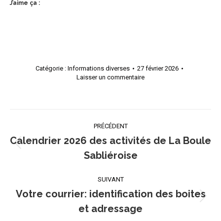
J’aime ça :
Catégorie :
Informations diverses
27 février 2026
Laisser un commentaire
Navigation
PRÉCÉDENT
article
Calendrier 2026 des activités de La Boule
Article
Sabliéroise
précédent
:
SUIVANT
Votre courrier: identification des boites
Article
et adressage
suivant