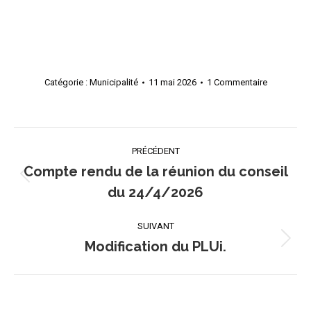
Catégorie :
Municipalité
11 mai 2026
1 Commentaire
Navigation
PRÉCÉDENT
article
Compte rendu de la réunion du conseil
Article
du 24/4/2026
précédent
:
SUIVANT
Modification du PLUi.
Article
suivant
: