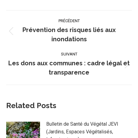
Navigation
PRÉCÉDENT
article
Prévention des risques liés aux
Article
inondations
précédent
:
SUIVANT
Les dons aux communes : cadre légal et
Article
transparence
suivant
:
Related Posts
Bulletin de Santé du Végétal JEVI
(Jardins, Espaces Végétalisés,