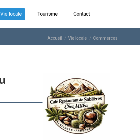
Vie locale
Tourisme
Contact
Vous êtes ici :
Accueil
Vie locale
Commerces
du